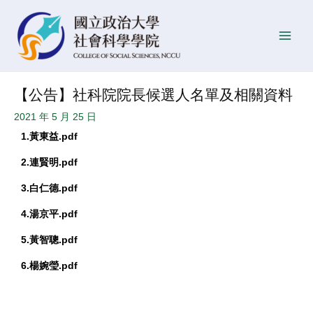
跳
Post
發
Main
至
navigation
佈
Men
主
日
要
期
內
【公告】社科院院長候選人名單及相關資料
容
2021 年 5 月 25 日
1.黃東益.pdf
2.連賢明.pdf
3.白仁德.pdf
4.湯京平.pdf
5.黃智聰.pdf
6.楊婉瑩.pdf