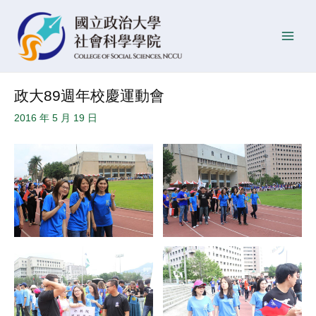
跳
Post
發
Main
至
navigation
佈
Men
主
日
要
期
內
政大89週年校慶運動會
容
2016 年 5 月 19 日