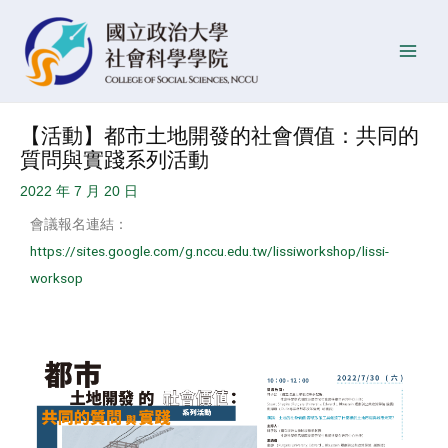
跳
Post
發
Main
至
navigation
佈
Men
主
日
要
期
內
【活動】都市土地開發的社會價值：共同的
容
質問與實踐系列活動
2022 年 7 月 20 日
會議報名連結：
https://sites.google.com/g.nccu.edu.tw/lissiworkshop/lissi-
worksop