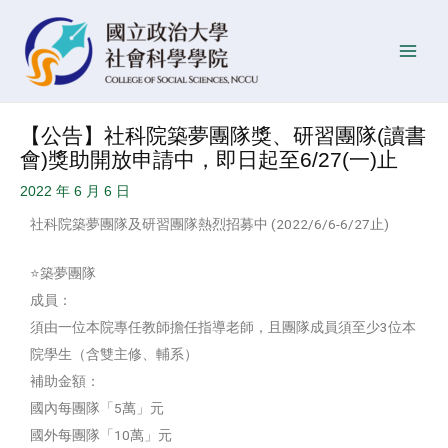
跳
Post
發
Main
至
navigation
佈
Men
主
日
要
期
內
【公告】社科院築夢團隊獎、研習團隊(讀書
容
會)獎助開放申請中，即日起至6/27(一)止
2022 年 6 月 6 日
社科院築夢團隊及研習團隊熱烈招募中 (2022/6/6-6/27止)
⭐️築夢團隊
成員：
須由一位本院專任教師擔任指導老師，且團隊成員須至少3位本
院學生（含雙主修、輔系）
補助金額：
國內每團隊「5萬」元
國外每團隊「10萬」元