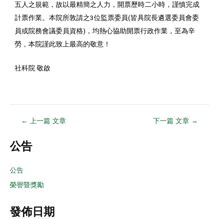
五人之規範，故以最精簡之人力，開票歷時二小時，謹慎完成
計票作業。本院所敦請之3位監票委員(皆具院長遴選委員會委
員或院務會議委員資格)，均熱心協助開票行政作業，至為辛
勞，本院謹此致上最高的敬意！
社科院 敬啟
←
上一篇 文章
下一篇 文章
→
公告
公告
榮譽暨獎勵
發佈日期