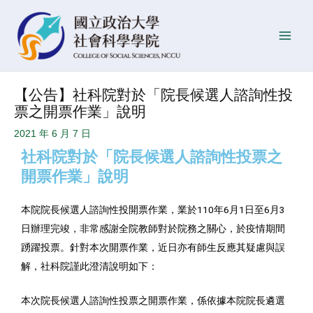
跳
Post
發
Main
至
navigation
佈
Men
主
日
要
期
內
【公告】社科院對於「院長候選人諮詢性投
容
票之開票作業」說明
2021 年 6 月 7 日
社科院對於「院長候選人諮詢性投票之
開票作業」說明
本院院長候選人諮詢性投開票作業，業於110年6月1日至6月3
日辦理完竣，非常感謝全院教師對於院務之關心，於疫情期間
踴躍投票。針對本次開票作業，近日亦有師生反應其疑慮與誤
解，社科院謹此澄清說明如下：
本次院長候選人諮詢性投票之開票作業，係依據本院院長遴選