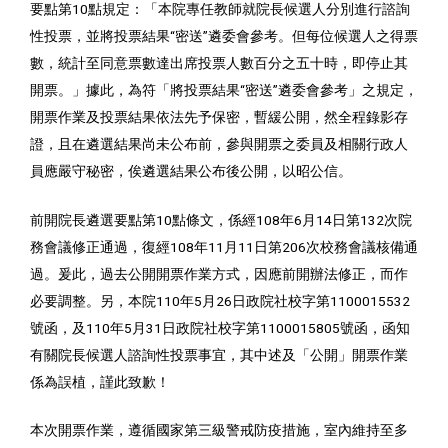
要點第10點規定：「本院專任教師就院長候選人分別進行諮詢
性投票，並將投票結果“密送”遴委會參考。但每位候選人之得票
數，統計至同意票數達出席投票人數百分之五十時，即停止其
開票。」據此，為符「將投票結果“密送”遴委會參考」之規定，
開票作業及投票結果依法先予保密，暫緩公開，然全程錄影存
證，且在遴選結果尚未公布前，參與開票之委員及相關行政人
員應嚴守秘密，俟遴選結果公布後公開，以昭公信。
前開院長遴選要點第10點條文，係經108年6月14日第132次院
務會議修正通過，復經108年11月11日第206次校務會議核備通
過。爰此，過去公開開票作業方式，因應前開辦法修正，而作
必要調整。另，本院110年5月26日政院社校字第1100015532
號函，及110年5月31日政院社校字第1100015805號函，函知
有關院長候選人諮詢性投票事宜，其中述及「公開」開票作業
係為誤植，謹此致歉！
本次開票作業，遵循國家第三級警戒防疫措施，室內維持至多