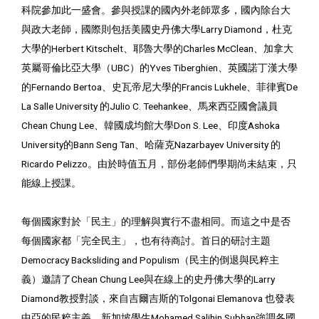
科院參加此一盛會。參與授課的國內外老師眾多，國內除台大
與政大老師，國際則包括美國史丹佛大學Larry Diamond，杜克
大學的Herbert Kitschelt、耶魯大學的Charles McClean、加拿大
英屬哥倫比亞大學（UBC）的Yves Tiberghien、英國諾丁漢大學
的Fernando Bertoa、史瓦帝尼大學的Francis Lukhele、菲律賓De
La Salle University 的Julio C. Teehankee、馬來西亞國會議員
Chean Chung Lee、韓國成均館大學Don S. Lee、印度Ashoka
University的Bann Seng Tan、哈薩克Nazarbayev University 的
Ricardo Pelizzo。由於時值五月，部份老師們學期尚未結束，只
能線上授課。
每個國家對於「民主」的理解與實行不盡相同。而這之中是否
每個國家都「完全民主」，也有待商討。首日的研討主題
Democracy Backsliding and Populism（民主的倒退與民粹主
義）邀請了Chean Chung Lee與在線上的史丹佛大學的Larry
Diamond教授對談，來自吉爾吉斯的Tolgonai Elemanova 也發表
中亞的民粹主義。新加坡學生Mohamed Salihin Subhan強調各國