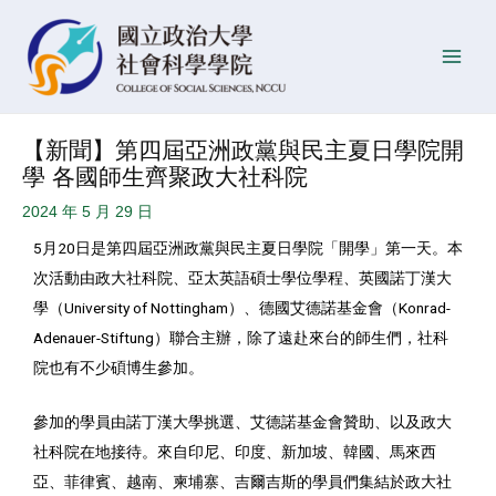
跳
Post
發
Main
至
navigation
佈
Men
主
日
要
期
內
【新聞】第四屆亞洲政黨與民主夏日學院開
容
學 各國師生齊聚政大社科院
2024 年 5 月 29 日
5月20日是第四屆亞洲政黨與民主夏日學院「開學」第一天。本
次活動由政大社科院、亞太英語碩士學位學程、英國諾丁漢大
學（University of Nottingham）、德國艾德諾基金會（Konrad-
Adenauer-Stiftung）聯合主辦，除了遠赴來台的師生們，社科
院也有不少碩博生參加。
參加的學員由諾丁漢大學挑選、艾德諾基金會贊助、以及政大
社科院在地接待。來自印尼、印度、新加坡、韓國、馬來西
亞、菲律賓、越南、柬埔寨、吉爾吉斯的學員們集結於政大社