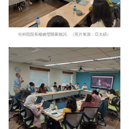
社科院院長楊婉瑩開幕致詞。（照片來源：亞太碩）