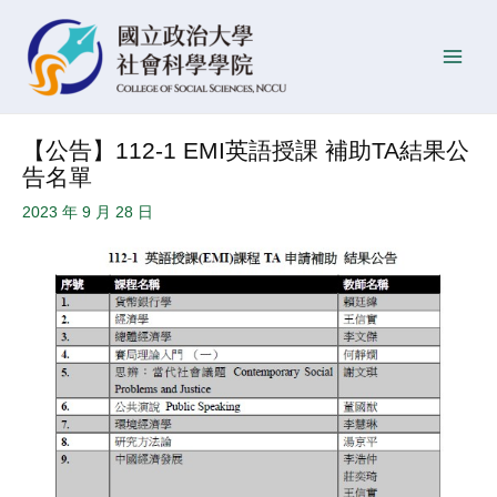
跳
Post
發
Main
至
navigation
佈
Men
主
日
要
期
內
【公告】112-1 EMI英語授課 補助TA結果公
容
告名單
2023 年 9 月 28 日