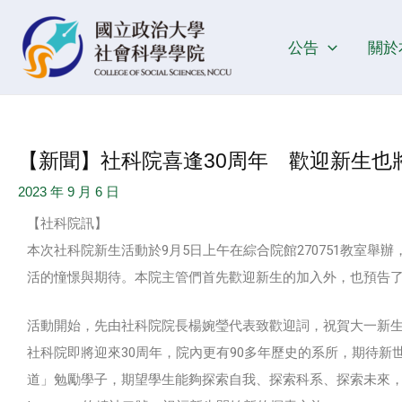
跳
Post
至
navigation
公告
關於
主
要
內
容
【新聞】社科院喜逢30周年 歡迎新生也
2023 年 9 月 6 日
【社科院訊】
本次社科院新生活動於9月5日上午在綜合院館270751教室
活的憧憬與期待。本院主管們首先歡迎新生的加入外，也預告了
活動開始，先由社科院院長楊婉瑩代表致歡迎詞，祝賀大一新
社科院即將迎來30周年，院內更有90多年歷史的系所，期待
道」勉勵學子，期望學生能夠探索自我、探索科系、探索未來，並以寬廣