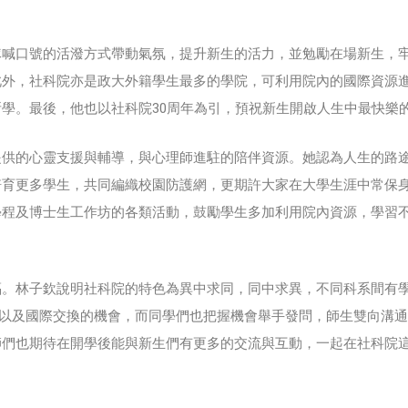
隊喊口號的活潑方式帶動氣氛，提升新生的活力，並勉勵在場新生，
此外，社科院亦是政大外籍學生最多的學院，可利用院內的國際資源
學。最後，他也以社科院30周年為引，預祝新生開啟人生中最快樂的
提供的心靈支援與輔導，與心理師進駐的陪伴資源。她認為人生的路
培育更多學生，共同編織校園防護網，更期許大家在大學生涯中常保
A學程及博士生工作坊的各類活動，鼓勵學生多加利用院內資源，學習
福。林子欽說明社科院的特色為異中求同，同中求異，不同科系間有
，以及國際交換的機會，而同學們也把握機會舉手發問，師生雙向溝
師們也期待在開學後能與新生們有更多的交流與互動，一起在社科院