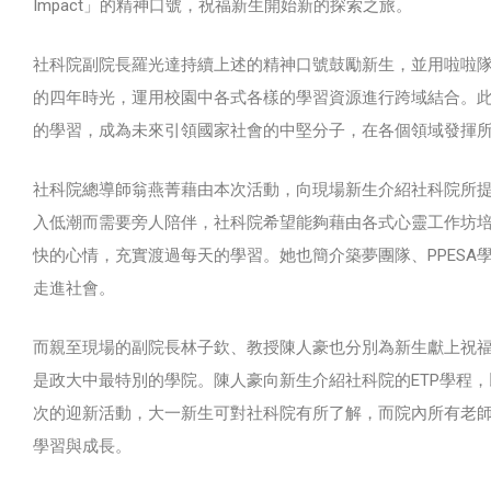
Impact」的精神口號，祝福新生開始新的探索之旅。
社科院副院長羅光達持續上述的精神口號鼓勵新生，並用啦啦
的四年時光，運用校園中各式各樣的學習資源進行跨域結合。
的學習，成為未來引領國家社會的中堅分子，在各個領域發揮所
社科院總導師翁燕菁藉由本次活動，向現場新生介紹社科院所
入低潮而需要旁人陪伴，社科院希望能夠藉由各式心靈工作坊
快的心情，充實渡過每天的學習。她也簡介築夢團隊、PPES
走進社會。
而親至現場的副院長林子欽、教授陳人豪也分別為新生獻上祝
是政大中最特別的學院。陳人豪向新生介紹社科院的ETP學程
次的迎新活動，大一新生可對社科院有所了解，而院內所有老
學習與成長。