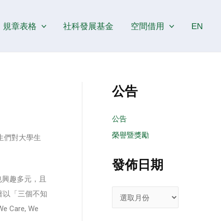
發
佈
規章表格
社科發展基金
空間借用
EN
日
期
公告
公告
榮譽暨獎勵
生們對大學生
發佈日期
也興趣多元，且
著以「三個不知
are, We