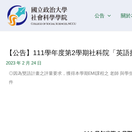
跳
Post
至
navigation
公告
關於
主
要
內
容
【公告】111學年度第2學期社科院「英
2023 年 2 月 24 日
◎因為雙語計畫之評量要求，獲得本學期EMI課程之 老師 與學
件