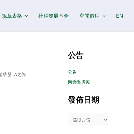
發
佈
規章表格
社科發展基金
空間借用
EN
日
期
公告
公告
請核發TA之條
榮譽暨獎勵
發佈日期