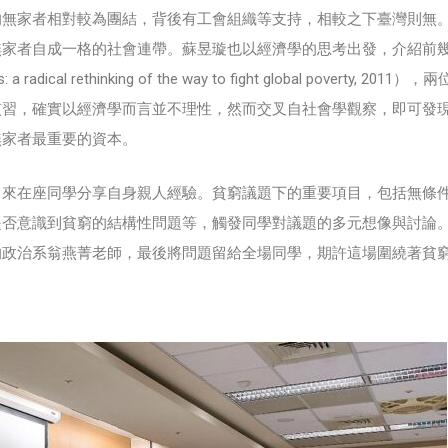
的無家者相對較為團結，背後有工會組織等支持，相較之下臺灣則無
無家者自成一格的社會連帶。蘇昱璇也以經濟學的思考出發，介紹前
radical rethinking of the way to fight global poverty, 2011
慣習，確實以經濟學而言並不理性，然而交叉自社會學觀察，即可發
無家者最重要的資本。
引來在座同學分享自身親人經驗。貧窮議題下的重要項目，包括無條
是否意識到貧窮的結構性問題等，觸發同學對議題的多元想像與討論
人的政治系翁燕菁老師，最後將問題留給全場同學，期許這場圍繞著貧