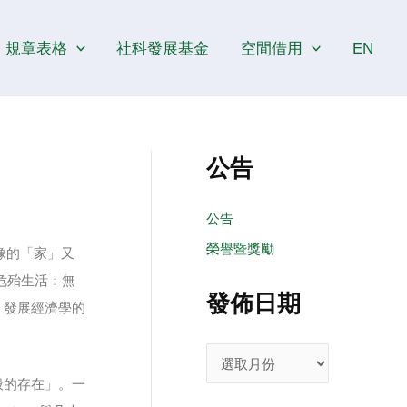
發
佈
規章表格
社科發展基金
空間借用
EN
日
期
公告
公告
榮譽暨獎勵
像的「家」又
《危殆生活：無
發佈日期
、發展經濟學的
般的存在」。一