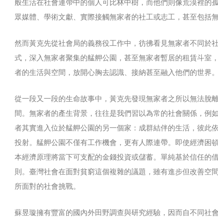
般生活在社會連帶中的個人可比林中樹，而他們則像荒漠裡的孤木。這個
眾媒體、學術文獻、實際接觸無家者的社工或志工，甚至包括
然而黃克先從社會局的義務役工作中，彷彿看見無家者不同於
式，深入無家者聚集的艋舺公園，甚至無家者暫居的租賃斗室
者的生活與空間，放開心胸去認識、接納甚至融入他們的世界
從一段又一段的生命故事中，黃克先發現無家者之所以無法脫
間。無家者的產生背景，往往是我們習以為常的社會關係，例
者其實進入位於艋舺公園的另一個家：成群結伴的生活，彼此
投射。艋舺公園不僅有工作機會，更有人際連帶。即使經濟困
本經濟原理將當下可支配的金錢投資或儲蓄。單純基於信任的
則。臺灣社會在面對貧窮這個複雜的議題，雖有進步但改善空
所面對的社會挑戰。
蘇昱璇擁有豐富的國內外田野調查與研究經驗，因而自不同社