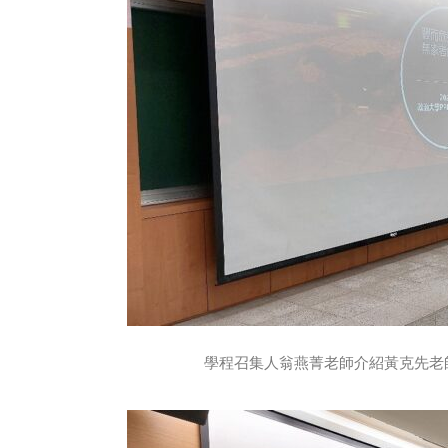
學程召集人翁燕菁老師介紹黃克先老