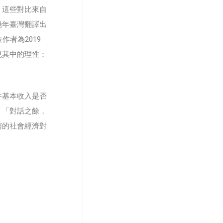
。這些對比來自
幾年臺灣翻譯出
），兩位作者為2019
現其中的理性：
件基本收入是否
。「對話之餘，
窮的社會經濟對