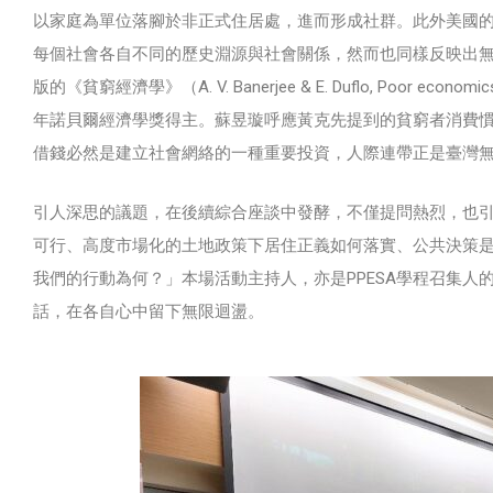
以家庭為單位落腳於非正式住居處，進而形成社群。此外美國
每個社會各自不同的歷史淵源與社會關係，然而也同樣反映出
版的《貧窮經濟學》（A. V. Banerjee & E. Duflo, Poor economics: a 
年諾貝爾經濟學獎得主。蘇昱璇呼應黃克先提到的貧窮者消費
借錢必然是建立社會網絡的一種重要投資，人際連帶正是臺灣
引人深思的議題，在後續綜合座談中發酵，不僅提問熱烈，也
可行、高度市場化的土地政策下居住正義如何落實、公共決策
我們的行動為何？」本場活動主持人，亦是PPESA學程召集
話，在各自心中留下無限迴盪。