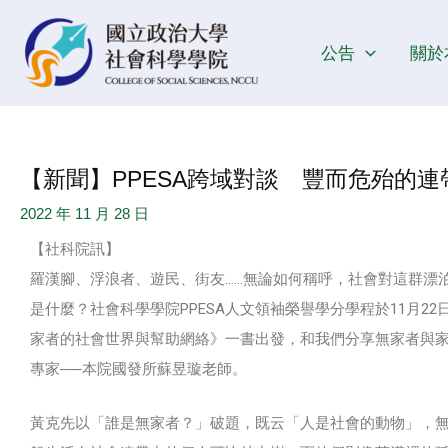
跳
Post
至
navigation
公告
關於
主
要
內
容
【新聞】PPESA跨域對談 豐而危殆的
2022 年 11 月 28 日
【社科院訊】
羅漢腳、浮浪者、遊民、街友……無論如何稱呼，社會對這群漂
是什麼？社會科學學院PPESA人文領袖榮譽學分學程於11月2
家者的社會世界與幫助網絡》一書出發，和我們分享無家者與
專家──本院國發所蘇昱璇老師。
黃克先以「誰是無家者？」破題，既云「人是社會的動物」，