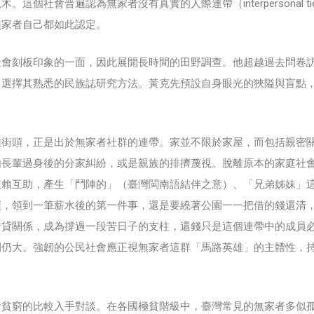
社會普遍認為無家者沒有真實的人際連帶（interpersonal ti
無家者自己都如此認定。
社會刻板印象的一面，因此展開長時間的田野調查。他超越過去問卷
，選擇其熟悉的民族誌研究方法。黃克先預設自身眼光的狹隘與盲點
。
離街頭，正是出於無家者社群的連帶。家並不限於家屋，而包括親密
如長輩過身後的分家糾紛，或是親族的排擠蔑視。脫離原本的家庭社
依賴互助，產生「鬥陣的」（臺灣閩南語結伴之意）、「兄弟姊妹」
頓，領到一筆薪水後的第一件事，還是要繞著公園一一把借的錢還清
借貸關係，成為撐過一段苦日子的支柱，還錢只是這個連帶中的成員
間仍大。強韌的公民社會應正視無家者這群「馬路英雄」的主體性，
會貧窮的比較入手對談。在各國極貧階級中，臺灣常見的無家者多似