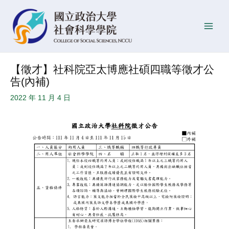
跳
Post
發
Main
至
navigation
佈
Men
主
日
要
期
內
【徵才】社科院亞太博應社碩四職等徵才公
容
告(內補)
2022 年 11 月 4 日