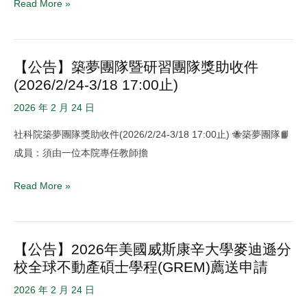
查
Read More »
New
結
Directions
果
for
公
【公告】築夢團隊暨研習團隊獎助收件
【公
Governing
告-
(2026/2/24-3/18 17:00止)
告】
Polity,
第
築
2026 年 2 月 24 日
Society,
二
夢
and
梯
社科院築夢團隊獎助收件(2026/2/24-3/18 17:00止) 🐝築夢團隊📙
團
Economy
次
成員：須由一位本院專任教師擔
隊
in
暨
Taiwan
Read More »
研
and
習
beyond
團
研
【公告】2026年美國威斯康辛大學麥迪遜分
【公
隊
討
校全球不動產碩士學程(GREM)薦送申請
告】
獎
會
2026
助
2026 年 2 月 24 日
年