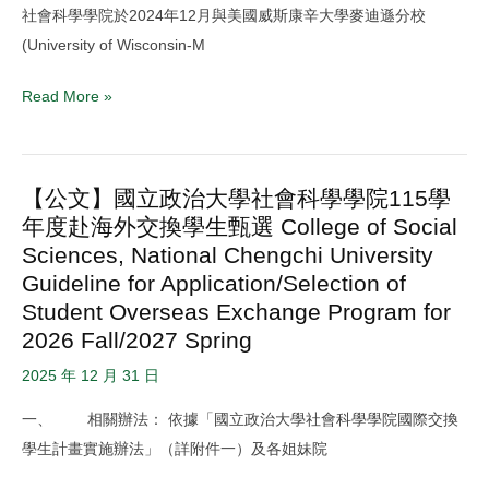
收
社會科學學院於2024年12月與美國威斯康辛大學麥迪遜分校
美
件
(University of Wisconsin-M
國
(2026/2/24-
威
3/18
Read More »
斯
17:00
康
止)
辛
【公文】國立政治大學社會科學學院115學
【公
大
年度赴海外交換學生甄選 College of Social
文】
學
Sciences, National Chengchi University
國
麥
Guideline for Application/Selection of
立
迪
Student Overseas Exchange Program for
政
遜
2026 Fall/2027 Spring
治
分
大
2025 年 12 月 31 日
校
學
全
一、 相關辦法： 依據「國立政治大學社會科學學院國際交換
社
球
學生計畫實施辦法」（詳附件一）及各姐妹院
會
不