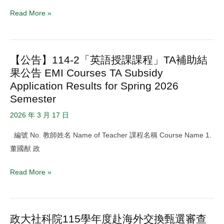
學
Read More »
年
度
出
【公告】114-2「英語授課課程」TA補助結
【公
國
果公告 EMI Courses TA Subsidy
告】
交
Application Results for Spring 2026
114-
換
Semester
2「英
奬
語
2026 年 3 月 17 日
學
授
金
編號 No. 教師姓名 Name of Teacher 課程名稱 Course Name 1.
課
試
董國猷 政
課
辦
程」
計
Read More »
TA
畫
補
公
助
告
政大社科院115學年度赴海外交換甄選審查
政
結