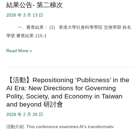
結果公告- 第二梯次
大
果
社
2026 年 3 月 13 日
公
科
告
一、審查結果： (1) 香港大學社會科學學院 交換學期 姓名
院
EMI
學號 審查結果 115-1
115
Courses
學
TA
Read More »
年
Subsidy
度
Application
赴
Results
【活動】Repositioning ‘Publicness’ in the
【活
海
for
AI Era: New Directions for Governing
動】
外
Spring
Polity, Society, and Economy in Taiwan
Repositioning
交
2026
and beyond 研討會
‘Publicness’
換
Semester
in
2026 年 2 月 26 日
甄
the
選
活動介紹: This conference examines AI’s transformativ
AI
審
Era: