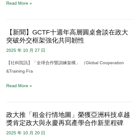
科
動
Read More »
學
產
學
碩
院
士
【新聞】GCTF十週年高層圓桌會談在政大
【新
115
學
突破外交框架強化共同韌性
聞】
學
程
GCTF
2025 年 10 月 27 日
年
(GREM)
十
度
薦
【社科院訊】「全球合作暨訓練架構」 （Global Cooperation
週
赴
送
&Training Fra
年
海
申
高
外
Read More »
請
層
交
圓
換
桌
學
政大推「租金行情地圖」榮獲亞洲科技卓越
政
會
生
獎肯定政大與永慶再寫產學合作新里程碑
大
談
甄
推
在
2025 年 10 月 20 日
選