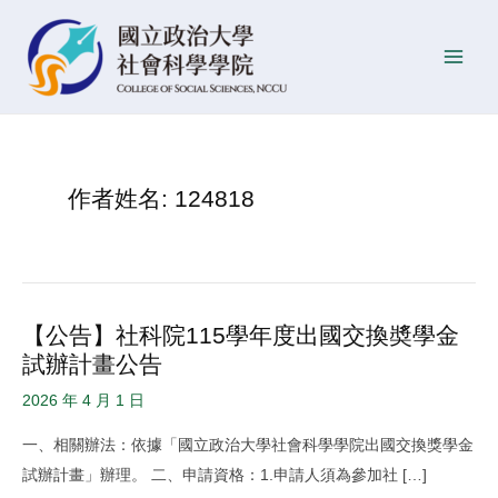
跳
Post
發
Main
至
pagination
佈
Men
主
日
要
期
內
容
作者姓名: 124818
【公告】社科院115學年度出國交換奬學金
【公
試辦計畫公告
告】
社
2026 年 4 月 1 日
科
一、相關辦法：依據「國立政治大學社會科學學院出國交換獎學金
院
試辦計畫」辦理。 二、申請資格：1.申請人須為參加社 […]
115