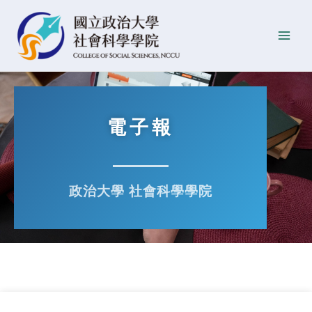
跳
Main
至
Men
主
要
內
容
電子報
政治大學 社會科學學院