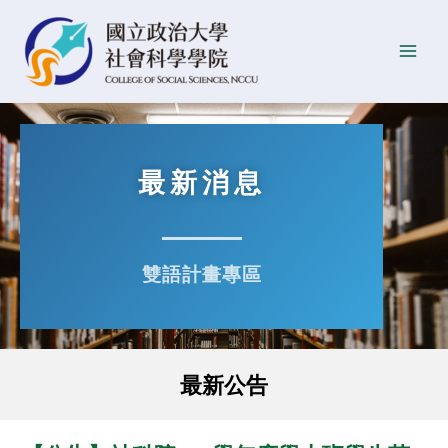
跳
Main
至
Men
主
要
內
容
最新消息
雙語計畫專區
最新公告