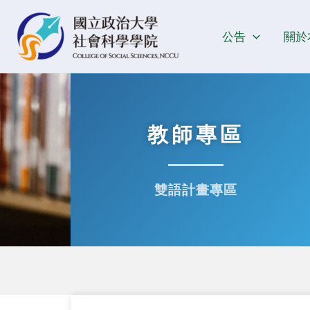
跳
至
公告
關於
主
要
內
容
教師專區
雙語計畫專區