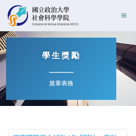
跳
Main
至
Men
主
要
內
容
學生獎勵
規章表格