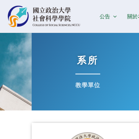
跳
至
公告
關於
主
要
內
容
系所
教學單位