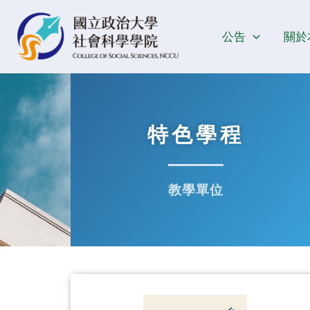
跳
至
公告
關於
主
要
內
容
特色學程
教學單位