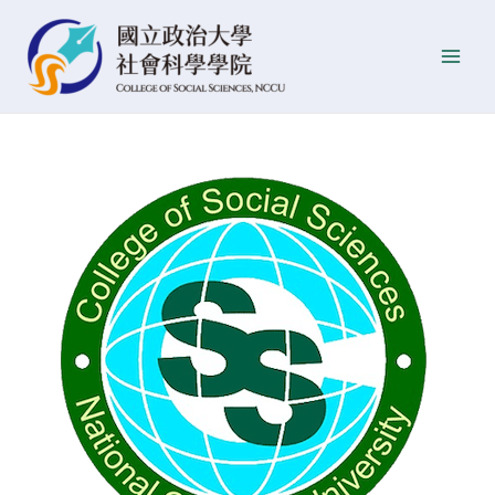
跳
Post
發
Main
至
navigation
佈
Men
主
日
要
期
內
容