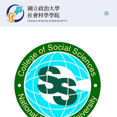
跳
Post
發
Main
至
navigation
佈
Men
主
日
要
期
內
容