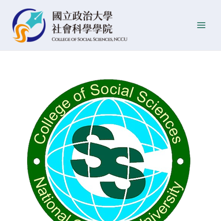
跳
Post
發
Main
至
navigation
佈
Men
主
日
要
期
內
容