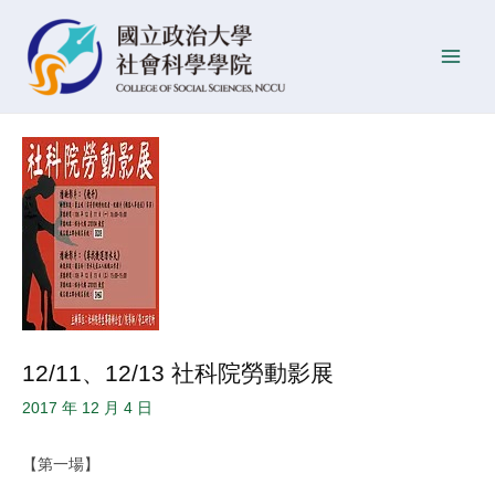
跳
Post
發
Main
至
navigation
佈
Men
主
日
要
期
內
容
12/11、12/13 社科院勞動影展
2017 年 12 月 4 日
【第一場】