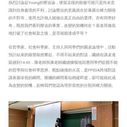
熱烈討論起Young的壓迫論，懷疑這樣的順服可能只是尚未意
識到自身處境的不利，討論壓迫的意義就在於暴露出權力關係
的不對等，進而允許個人能做出真正自由的選擇。亦有同學好
奇，既然我們看到壓迫的事實，改變的契機何在？基進而徹底
地打破了社會框架之後，是否就能達成平等？
在哲學家、社會科學家、主持人與同學們的圓桌論壇中，活動
預計結束的鐘聲敲然響起。不得不結束的對談，繼續在講桌邊
延續到14:45，陳老師與康老師繼續慷慨地回應同學們欲罷不能
的哲學與社會科學思辨。觀點碰撞的火花，是PPESA跨域對談
講座最珍視的瞬間。燦爛的瞬間看似稍縱即逝，卻可能就此成
為改變的契機，反轉我們曾認為理所當然的分類與權力關係。