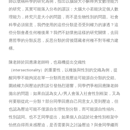
師以號稱科學的研究為例，指出以腦袋大小解釋男女數理能力
的研究，其實可能落入分布的謬誤：大腦大小若能決定個人數
理能力，終究只是大小的問題，而不是生物性別的問題。社會
科學必須留意，我們使用的這些分類是否受到權力的滲透？這
些分類會產生何種後果？我們不妨懷抱這樣的研究關懷，去回
應哲學的分類反思，反思分類的背後隱藏者何種不對等權力建
構。
陳老師於回應康老師時，也藉機提出交織性
（intersectionality）的重要性，以種族與性別的交織為例，提
醒同學不能拘泥在單一分類而忽視壓迫可能源自分類的交錯。
圍繞權力與壓迫的對談引發熱烈迴響，同學們爭相回應陳老師
拋出的問題：如果自認為女人/男人會落入社會性別框架，又為
何要順從此一分類？部分同學回應自己同意女人受到壓迫，但
也認為壓迫可能不僅源自生理性別分類，而可能源自性傾向、
性別認同。也不乏同學提出，如果個人自認於社會性別框架中
怡然自得而未感壓迫，是否需要與之討論壓迫？與會同學繼而