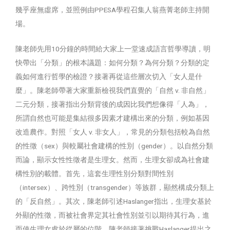
幾乎座無虛席，並照例由PPESA學程召集人翁燕菁老師主持開
場。
陳老師先用10分鐘的時間給大家上一堂速成語言哲學導讀，明
快帶出「分類」的根本議題：如何分類？為何分類？分類的定
義如何進行哲學的檢證？接著再從這些層次切入「女人是什
麼」。陳老師帶著大家重新檢視我們直覺的「自然 v. 非自然」
二元分類，接著指出分類背後的成因比我們想像得「人為」，
所謂自然也可能是集結很多因素才建構出來的分類，例如基因
改造農作。對照「女人 v. 非女人」，常見的分類包括較為自然
的性徵（sex）與較屬社會建構的性別（gender）。以自然分類
而論，顯示女性性徵者是生理女。然而，生理女卻成為社會建
構性別的載體。首先，這套生理性別分類對間性別
（intersex）、跨性別（transgender）等族群，顯然構成分類上
的「反自然」。其次，陳老師引述Haslanger指出，生理女基於
外顯的性徵，而被社會界定其社會性別並引以期待其行為，進
而使生理女處於從屬的位階。陳老師接著挑戰Haslanger提出之