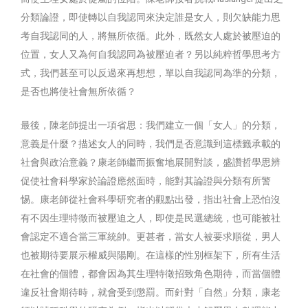
分類論證，即使轉以自我認同來決定誰是女人，則欠缺能力思
考自我認同的人，將無所依循。此外，既然女人處於被壓迫的
位置，女人又為何自我認同為被壓迫者？另以純粹哲學思考方
式，我們甚至可以反過來再想想，單以自我認同為準的分類，
是否也將使社會無所依循？
最後，陳老師提出一項省思：我們建立一個「女人」的分類，
意義是什麼？描述女人的同時，我們是否意識到這標籤承載的
社會與政治意義？康老師繼而振奮地展開對談，盛讚哲學思辨
促使社會科學家於論證應然面時，能對其論證與分類有所警
惕。康老師從社會科學研究者的觀點出發，指出社會上恐怕沒
有不因生理特徵而被壓迫之人，即使是民選總統，也可能被社
會認定不適合當三軍統帥。更甚者，當女人被要求順從，男人
也被期待要展示權威與陽剛。在這樣的性別框架下，所有生活
在社會的個體，都會因為其生理特徵招致角色期待，而當個體
違反社會期待時，就會受到懲罰。而針對「自然」分類，康老