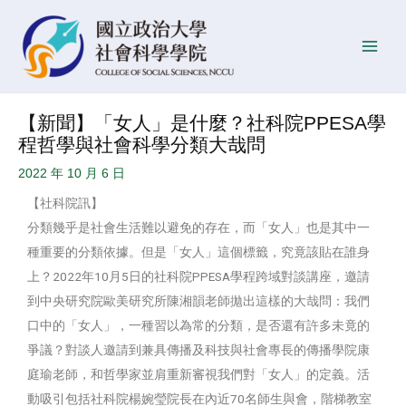
跳
Post
發
Main
至
navigation
佈
Men
主
日
要
期
內
【新聞】「女人」是什麼？社科院PPESA學
容
程哲學與社會科學分類大哉問
2022 年 10 月 6 日
【社科院訊】
分類幾乎是社會生活難以避免的存在，而「女人」也是其中一
種重要的分類依據。但是「女人」這個標籤，究竟該貼在誰身
上？2022年10月5日的社科院PPESA學程跨域對談講座，邀請
到中央研究院歐美研究所陳湘韻老師拋出這樣的大哉問：我們
口中的「女人」，一種習以為常的分類，是否還有許多未竟的
爭議？對談人邀請到兼具傳播及科技與社會專長的傳播學院康
庭瑜老師，和哲學家並肩重新審視我們對「女人」的定義。活
動吸引包括社科院楊婉瑩院長在內近70名師生與會，階梯教室