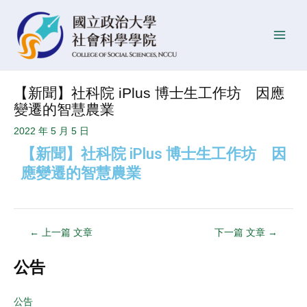
跳
Post
發
Main
至
navigation
佈
Men
主
日
要
期
內
【新聞】社科院 iPlus 博士生工作坊 因應
容
變遷的智慧農業
2022 年 5 月 5 日
【新聞】社科院 iPlus 博士生工作坊 因
應變遷的智慧農業
←
上一篇 文章
下一篇 文章
→
公告
公告