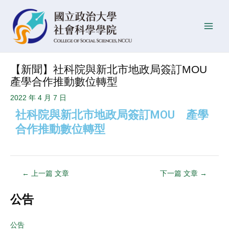
跳
Post
發
Main
至
navigation
佈
Men
主
日
要
期
內
【新聞】社科院與新北市地政局簽訂MOU
容
產學合作推動數位轉型
2022 年 4 月 7 日
社科院與新北市地政局簽訂MOU 產學
合作推動數位轉型
←
上一篇 文章
下一篇 文章
→
公告
公告