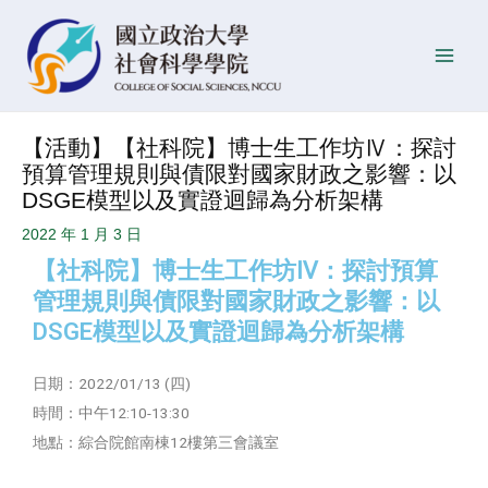
跳
Post
發
Main
至
navigation
佈
Men
主
日
要
期
內
【活動】【社科院】博士生工作坊Ⅳ：探討
容
預算管理規則與債限對國家財政之影響：以
DSGE模型以及實證迴歸為分析架構
2022 年 1 月 3 日
【社科院】博士生工作坊Ⅳ：探討預算
管理規則與債限對國家財政之影響：以
DSGE模型以及實證迴歸為分析架構
日期：2022/01/13 (四)
時間：中午12:10-13:30
地點：綜合院館南棟12樓第三會議室