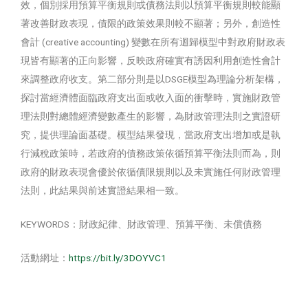
效，個別採用預算平衡規則或債務法則以預算平衡規則較能顯
著改善財政表現，債限的政策效果則較不顯著；另外，創造性
會計 (creative accounting) 變數在所有迴歸模型中對政府財政表
現皆有顯著的正向影響，反映政府確實有誘因利用創造性會計
來調整政府收支。第二部分則是以DSGE模型為理論分析架構，
探討當經濟體面臨政府支出面或收入面的衝擊時，實施財政管
理法則對總體經濟變數產生的影響，為財政管理法則之實證研
究，提供理論面基礎。模型結果發現，當政府支出增加或是執
行減稅政策時，若政府的債務政策依循預算平衡法則而為，則
政府的財政表現會優於依循債限規則以及未實施任何財政管理
法則，此結果與前述實證結果相一致。
KEYWORDS：財政紀律、財政管理、預算平衡、未償債務
活動網址：
https://bit.ly/3DOYVC1