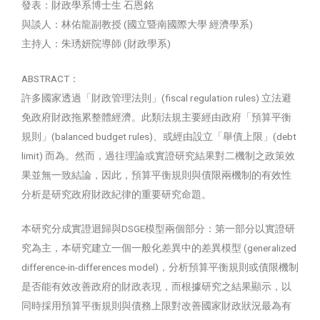
發表：財政學系博士生 石恩銘
與談人：林佑龍副教授 (國立暨南國際大學 經濟學系)
主持人：朱琇妍院導師 (財政學系)
ABSTRACT：
許多國家透過「財政管理法則」(fiscal regulation rules) 立法避
免政府財政拖累整體經濟。此類法規主要經由政府「預算平衡
規則」(balanced budget rules)、或經由設立「舉債上限」(debt
limit) 而為。然而，過往理論或實證研究結果對二機制之政策效
果並無一致結論，因此，預算平衡規則與債限兩機制的有效性
分析是研究政府財政紀律的重要研究命題。
本研究分成實證迴歸與DSGE模型兩個部分：第一部分以實證研
究為主，本研究建立一個一般化差異中的差異模型 (generalized
difference-in-differences model)，分析預算平衡規則或債限機制
是否能有效改善政府的財政表現，而根據研究之結果顯示，以
同時採用預算平衡規則與債務上限對改善國家財政狀況最為有