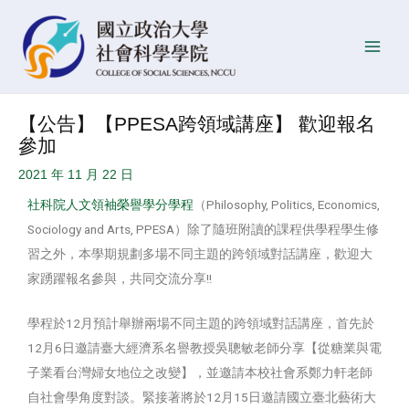
跳
Post
發
Main
至
navigation
佈
Men
主
日
要
期
內
【公告】【PPESA跨領域講座】 歡迎報名
容
參加
2021 年 11 月 22 日
社科院人文領袖榮譽學分學程
（Philosophy, Politics, Economics,
Sociology and Arts, PPESA）除了隨班附讀的課程供學程學生修
習之外，本學期規劃多場不同主題的跨領域對話講座，歡迎大
家踴躍報名參與，共同交流分享!!
學程於12月預計舉辦兩場不同主題的跨領域對話講座，首先於
12月6日邀請臺大經濟系名譽教授吳聰敏老師分享【從糖業與電
子業看台灣婦女地位之改變】，並邀請本校社會系鄭力軒老師
自社會學角度對談。緊接著將於12月15日邀請國立臺北藝術大