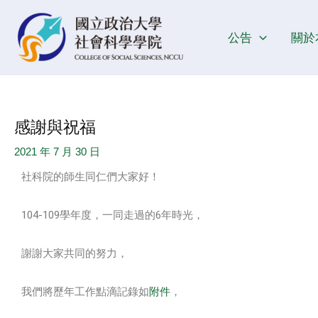
跳
Post
至
navigation
公告
關於
主
要
內
容
感謝與祝福
2021 年 7 月 30 日
社科院的師生同仁們大家好！
104-109學年度，一同走過的6年時光，
謝謝大家共同的努力，
我們將歷年工作點滴記錄如
附件
，