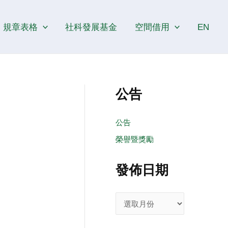
發
佈
規章表格
社科發展基金
空間借用
EN
日
期
公告
公告
榮譽暨獎勵
發佈日期