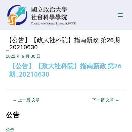
跳
Post
發
Main
至
navigation
佈
Men
主
日
要
期
內
【公告】【政大社科院】指南新政 第26期
容
_20210630
2021 年 6 月 30 日
【公告】【政大社科院】指南新政 第26
期_20210630
←
上一篇 文章
下一篇 文章
→
公告
公告