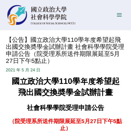
跳
Post
發
Main
至
navigation
佈
Men
主
日
要
期
內
【公告】國立政治大學110學年度希望起飛
容
出國交換奬學金試辦計畫 社會科學學院受理
申請公告（院受理系所送件期限展延至5月
27日下午5點止）
2021 年 5 月 24 日
國立政治大學110學年度希望起
飛出國交換奬學金試辦計畫
社會科學學院受理申請公告
（院受理系所送件期限展延至5月27日下午5點
止）