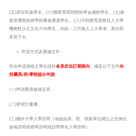
(五)原住民族學生。(六)獲教育部弱勢助學金補助學生。(七)家
庭突遭變故經學校審核通過學生。 (八)不同教育資歷且入大學
機會較少之文化不利學生，例如：三代無人上大專者、新住民
及其子女。
申請方式及應備文件：
符合申請資格之學生請於
各系所自訂期限內
，備妥以下文件
向
所屬系
/
所
/
學程提出申請
。
(一)申請暨資格核定表。
(二)研習計畫書。
(三)國外大學入學證明（例如由系、院、校級單位開立之交換生
資格證明或榜單證明或訪問學生入學證明）。