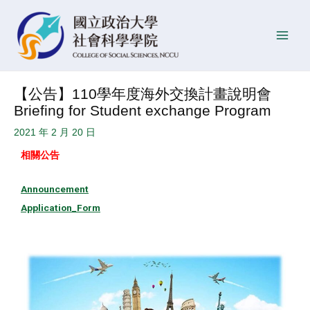
跳
Post
發
Main
至
navigation
佈
Men
主
日
要
期
內
【公告】110學年度海外交換計畫說明會
容
Briefing for Student exchange Program
2021 年 2 月 20 日
相關公告
Announcement
Application_Form