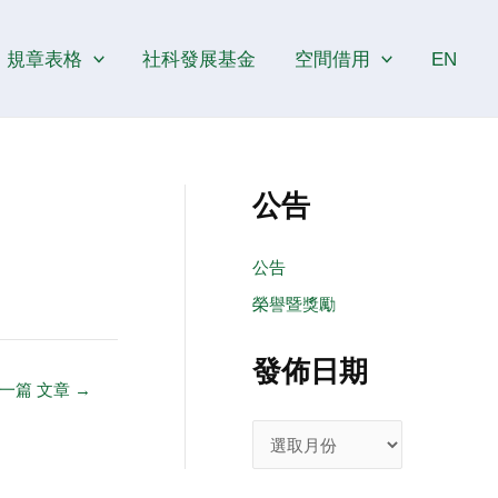
發
佈
規章表格
社科發展基金
空間借用
EN
日
期
公告
公告
榮譽暨獎勵
發佈日期
一篇 文章
→