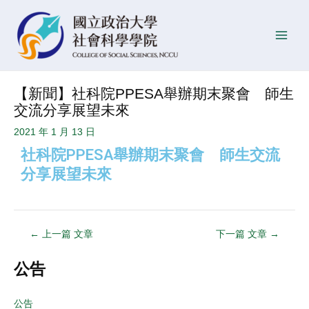
跳
Post
發
Main
至
navigation
佈
Men
主
日
要
期
內
【新聞】社科院PPESA舉辦期末聚會 師生
容
交流分享展望未來
2021 年 1 月 13 日
社科院PPESA舉辦期末聚會 師生交流
分享展望未來
←
上一篇 文章
下一篇 文章
→
公告
公告