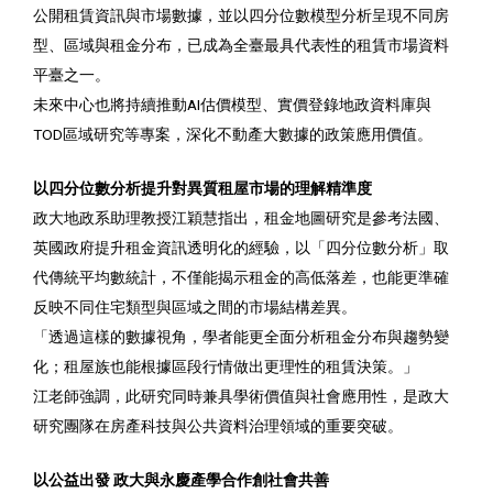
公開租賃資訊與市場數據，並以四分位數模型分析呈現不同房
型、區域與租金分布，已成為全臺最具代表性的租賃市場資料
平臺之一。
未來中心也將持續推動AI估價模型、實價登錄地政資料庫與
TOD區域研究等專案，深化不動產大數據的政策應用價值。
以四分位數分析提升對異質租屋市場的理解精準度
政大地政系助理教授江穎慧指出，租金地圖研究是參考法國、
英國政府提升租金資訊透明化的經驗，以「四分位數分析」取
代傳統平均數統計，不僅能揭示租金的高低落差，也能更準確
反映不同住宅類型與區域之間的市場結構差異。
「透過這樣的數據視角，學者能更全面分析租金分布與趨勢變
化；租屋族也能根據區段行情做出更理性的租賃決策。」
江老師強調，此研究同時兼具學術價值與社會應用性，是政大
研究團隊在房產科技與公共資料治理領域的重要突破。
以公益出發 政大與永慶產學合作創社會共善