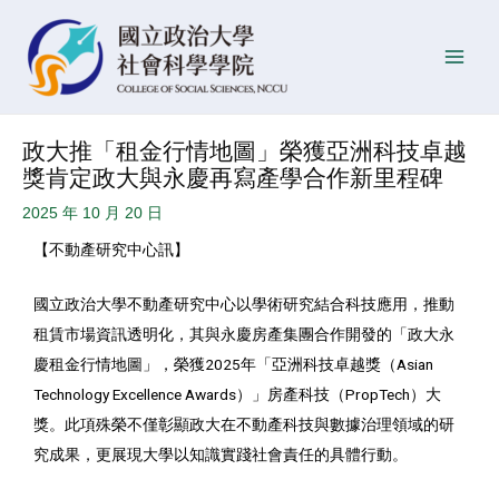
跳
Post
發
Main
至
navigation
佈
Men
主
日
要
期
內
政大推「租金行情地圖」榮獲亞洲科技卓越
容
獎肯定政大與永慶再寫產學合作新里程碑
2025 年 10 月 20 日
【不動產研究中心訊】
國立政治大學不動產研究中心以學術研究結合科技應用，推動
租賃市場資訊透明化，其與永慶房產集團合作開發的「政大永
慶租金行情地圖」，榮獲2025年「亞洲科技卓越獎（Asian
Technology Excellence Awards）」房產科技（PropTech）大
獎。此項殊榮不僅彰顯政大在不動產科技與數據治理領域的研
究成果，更展現大學以知識實踐社會責任的具體行動。