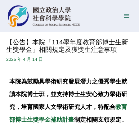
跳
Post
發
Main
至
navigation
佈
Men
主
日
要
期
內
【公告】本院「114學年度教育部博士生新
容
生獎學金」相關規定及獲獎生注意事項
2025 年 4 月 14 日
本院為鼓勵具學術研究發展潛力之優秀學生就
讀本院博士班，並支持博士生安心致力學術研
究，培育國家人文學術研究人才，特配合
教
育
部
博
士生
獎
學金
補助
計畫
制定相關支領規定。