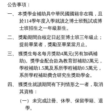
公告事項：
一、
本獎學金補助具中華民國國籍非在職，且
於
114
學年度入學就讀之博士班甄試或博
士班招生之一年級新生。
二、
獎勵期間自核定日起至博士班三年級止；
提前畢業者，獎勵至畢業當月止。
三、
獲獎生每名每月獎助
4
萬元(另有加碼補
助)。獎學金配合款為教育部補助
2
萬元，
學校補助
1.5
萬及系所學程
補助0
.5
萬
元，
系所學程補助費含研究生獎助學金。
四、
獲獎生就讀期間有下列情形之一者，取消
其資格：
（一）
未完成註冊、休學、保留學籍、退
學。