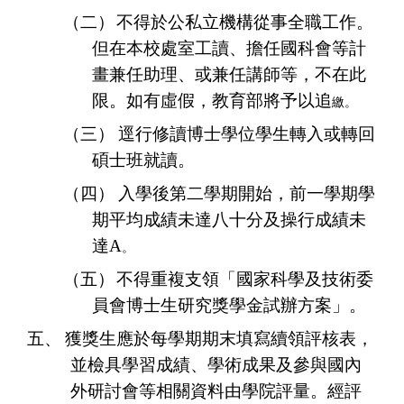
（二）
不得於公私立機構從事全職工作。
但在本校處室工讀、擔任國科會等計
畫兼任助理、或兼任講師等，不在此
限。如有虛假，教育部將予以追
繳。
（三）
逕行修讀博士學位學生轉入或轉回
碩士班就讀。
（四）
入學後第二學期開始，前一學期學
期平均成績未達八十分及操行成績未
達A
。
（五）
不得重複支領「國家科學及技術委
員會博士生研究獎學金試辦方案」。
五、
獲獎生應於每學期期末填寫續領評核表，
並檢具學習成績、學術成果及參與國內
外研討會等相關資料由學院評量。經評