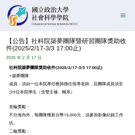
跳
Post
發
Main
至
navigation
佈
Men
主
日
要
期
內
【公告】社科院築夢團隊暨研習團隊獎助收
容
件(2025/2/17-3/3 17:00止)
2025 年 2 月 17 日
社科院築夢團隊獎助收件(2025/2/17-3/3
17:00止)
⭐️築夢團隊
成員：須由一位本院專任教師擔任指導老師，且團隊成員須至
少3位本院學生（含雙主修、輔系）
首輪獎勵：
不分海內外，每團隊獲新台幣15,000元，須參加影像紀錄工作
坊。
二輪獎勵：