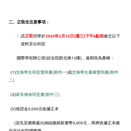
二、正取生注意事項：
請
正取
同學於
2025
年
2
月
12
日
(
週三
)
下午
4
點前
繳交以下
資料至社科院
國際學程辦公室(綜合院館北棟12樓)，逾期視為棄權：
(1)
交換學生同意聲明書(附件一)
或
交換學生棄權聲明書(附件
二)
(2)
家長擔保同意書(附件三)
(3)保證金5,000元收據正本
（請先至總務處出納組繳納新臺幣5,000元，再將收據正本繳
交至社科院國際學