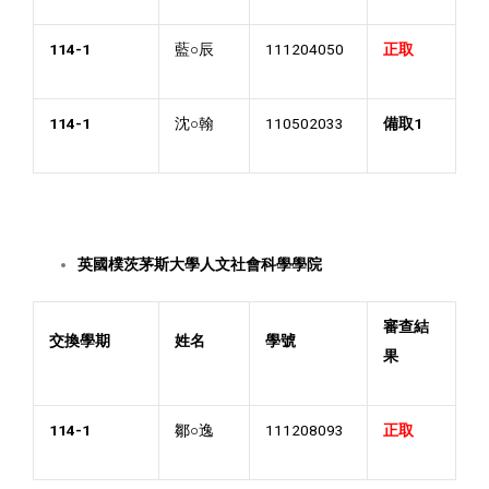
114-1
藍○辰
111204050
正取
114-1
沈○翰
110502033
備取
1
英國樸茨茅斯大學人文社會科學學院
審查結
交換學期
姓名
學號
果
114-1
鄒○逸
111208093
正
取