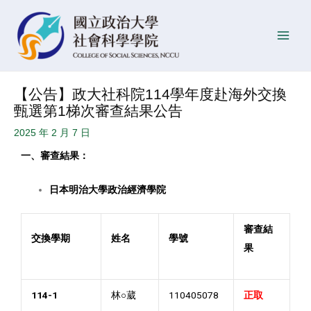
跳
Post
發
Main
至
navigation
佈
Men
主
日
要
期
內
【公告】政大社科院114學年度赴海外交換
容
甄選第1梯次審查結果公告
2025 年 2 月 7 日
一、審查結果：
日本明治大學政治經濟學院
審查結
交換學期
姓名
學號
果
114-1
林○葳
110405078
正
取