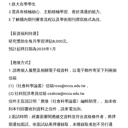
1.政大在學學生
2.需具有積極細心、主動積極學習、善於溝通的能力。
3.了解國內期刊審查流程以及學術期刊撰寫格式為佳。
【薪資福利待遇】
研究獎助生每月學習津貼8,000元。
預計起聘日期為2025年1月
【應徵方式】
1. 請將個人履歷及相關電子檔資料，以電子郵件寄至下列兩個
信箱
(1)《社會科學論叢》信箱ross@nccu.edu.tw，
(2) 社科院洪專員信箱 csshcw@nccu.edu.tw
信件主旨請註明「應徵《社會科學論叢》編輯助理」。如未收
到本刊回覆收到資料之信件，請來電洽詢。
2.面試時間：經書面審閱應繳交資料並符合資格條件者，將擇
期通知面試。依面試結果擇優錄取，未獲錄取者恕不另行通