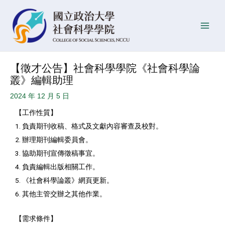
跳
Post
發
Main
至
navigation
佈
Men
主
日
要
期
內
【徵才公告】社會科學學院《社會科學論
容
叢》編輯助理
2024 年 12 月 5 日
【工作性質】
1. 負責期刊收稿、格式及文獻內容審查及校對。
2. 辦理期刊編輯委員會。
3. 協助期刊宣傳徵稿事宜。
4. 負責編輯出版相關工作。
5. 《社會科學論叢》網頁更新。
6. 其他主管交辦之其他作業。
【需求條件】