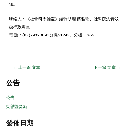
知。
聯絡人：《社會科學論叢》編輯助理 蔡雅琄、社科院洪青妏一
級行政專員
電 話：(02)29393091分機51248、分機51366
←
上一篇 文章
下一篇 文章
→
公告
公告
榮譽暨獎勵
發佈日期