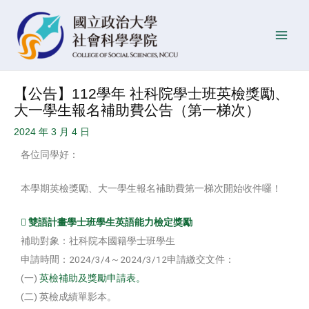
跳
Post
發
Main
至
navigation
佈
Men
主
日
要
期
內
【公告】112學年 社科院學士班英檢獎勵、
容
大一學生報名補助費公告（第一梯次）
2024 年 3 月 4 日
各位同學好：
本學期英檢獎勵、大一學生報名補助費第一梯次開始收件囉！
 雙語計畫學士班學生英語能力檢定獎勵
補助對象：社科院本國籍學士班學生
申請時間：2024/3/4～2024/3/12申請繳交文件：
(一)
英檢補助及獎勵申請表。
(二) 英檢成績單影本。