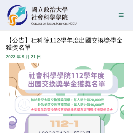
跳
Post
發
Main
至
navigation
佈
Men
主
日
要
期
內
【公告】社科院112學年度出國交換獎學金
容
獲獎名單
2023 年 9 月 21 日