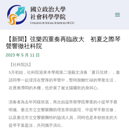
跳
Post
發
Main
至
navigation
佈
Men
主
日
要
期
內
【新聞】弦樂四重奏再臨政大 初夏之際琴
容
聲響徹社科院
2023 年 5 月 11 日
【社科院訊】
5月初始，社科院迎來本學期第二場藝文演奏「夏日弦肆」，邀
請同學一起浸淫在豐厚的琴聲中，暫時脫離忙碌的學業生活，
在逐漸滯悶的木柵，也舒展了被太陽曬乾的身與心。
演奏者為去年同樣班底，再次由寇帝斯學院畢業的小提琴手蔡
明儀、臺北市立交響樂團助理首席胡庭瑄、中提琴手蔡弦修，
以及臺北市立交響樂團特約協演人員，同時也是本校校友的大
提琴手葉盈汝，共同攜手演出。