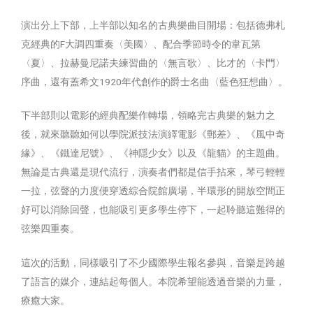
演出分上下部，上半部以知名的古典樂曲目開場：包括德弗札
克經典的F大調四重奏〈美國〉、配合季節時令的韋瓦第
〈夏〉、拉赫曼尼諾夫練習曲的〈無言歌〉、比才的〈卡門〉
序曲，還有蓋希文1920年代創作的爵士名曲〈藍色狂想曲〉。
下半部則以電影的經典配樂作轉場，領略完古典樂的魅力之
後，就來聽聽如何以學院派技法演繹電影《郵差》、《風中奇
緣》、《鐵達尼號》、《神隱少女》以及《龍貓》的主題曲。
無論是古典還是現代流行，演奏者們都是信手拈來，琴弓輕輕
一拉，弦聲的力度便穿透綜合院館廣場，半環形的開放空間正
好可以消除回聲，也能吸引更多學生停下，一起聆聽這難得的
弦樂四重奏。
這次的活動，同樣吸引了不少國際學生報名參與，音樂是跨越
了語言的媒介，連結起每個人。本院希望能透過音樂的力量，
療癒大家。