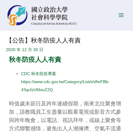
跳
Post
發
Main
至
navigation
佈
Men
主
日
要
期
內
【公告】秋冬防疫人人有責
容
2020 年 12 月 26 日
秋冬防疫人人有責
CDC 秋冬防疫專案
https://www.cdc.gov.tw/Category/List/eVAnFBb-
43qcfzU6biuZ2Q
時值歲末節日及跨年連續假期，南來北往聚會增
加，請教職員工生盡量以觀看電視或影音方式參
與跨年晚會，以電話、視訊拜年，或線上聚會等
方式聯繫感情，避免出入人潮擁擠、空氣不流通