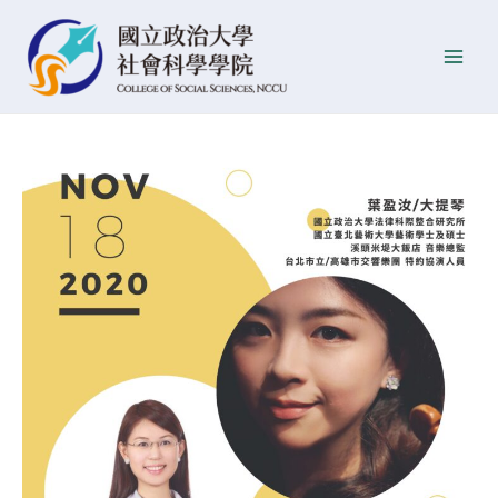
跳
Post
發
Main
至
navigation
佈
Men
主
日
要
期
內
容