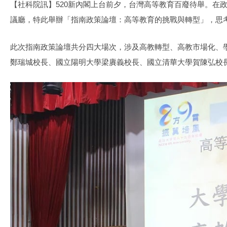
【社科院訊】520新內閣上台前夕，台灣高等教育百廢待舉。在
議廳，特此舉辦「指南政策論壇：高等教育的挑戰與轉型」，思
此次指南政策論壇共分四大場次，涉及高教轉型、高教市場化、
鄭瑞城校長、國立陽明大學梁賡義校長、國立清華大學賀陳弘校