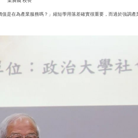
梁賡義 校長
價值是在為產業服務嗎？」縮短學用落差確實很重要，而過於強調產