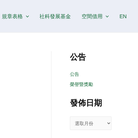
發
佈
規章表格
社科發展基金
空間借用
EN
日
期
公告
公告
榮譽暨獎勵
發佈日期