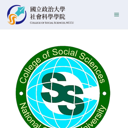
跳
Post
發
Main
至
navigation
佈
Men
主
日
要
期
內
容