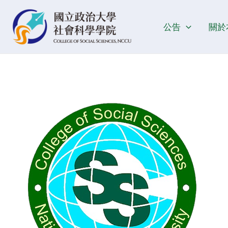
跳
Post
至
navigation
公告
關於
主
要
內
容