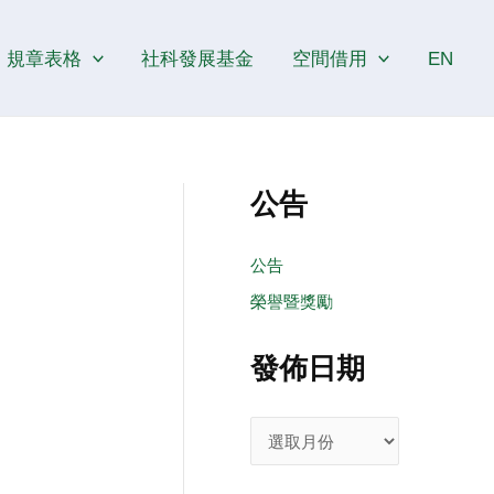
發
佈
規章表格
社科發展基金
空間借用
EN
日
期
公告
公告
榮譽暨獎勵
發佈日期