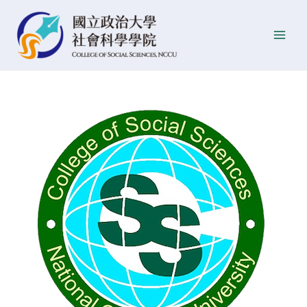
跳
Post
發
Main
至
navigation
佈
Men
主
日
要
期
內
容