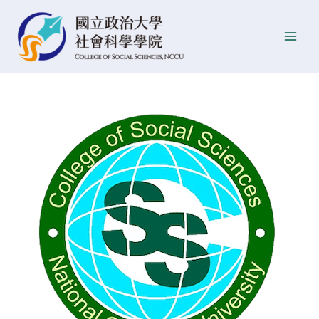
跳
Post
發
Main
至
navigation
佈
Men
主
日
要
期
內
容