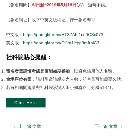
【報名期間】
即日起~2019年5月18日(六)
，逾時不候。
【報名網址】以下中英文版網址，擇一報名即可
中文版：
https://goo.gl/forms/HT3ZAhI1co0CSx073
英文版：
https://goo.gl/forms/CtJm1lcpp9mfrpiC3
​社科院貼心提醒：
報名者需謹慎考慮是否能如期參加
，以避免佔用他人名額。
會場座位有限
，請斟酌邀請親友之人數，並考量可能需要久站。
若有相關問題請與社科院承辦人田小姐聯絡，分機51371。
Click Here
←
上一篇 文章
下一篇 文章
→