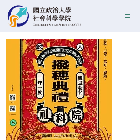
跳
Post
發
Main
至
navigation
佈
Men
主
日
要
期
內
容