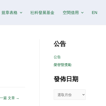
發
佈
規章表格
社科發展基金
空間借用
EN
日
期
公告
公告
榮譽暨獎勵
發佈日期
一篇 文章
→