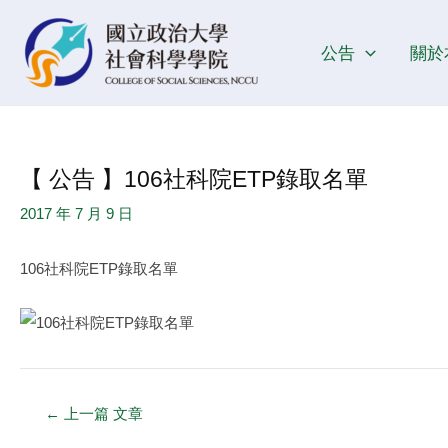
跳
Post
至
navigation
公告
關於
主
要
內
容
【 公告 】106社科院ETP錄取名單
2017 年 7 月 9 日
106社科院ETP錄取名單
←
上一篇 文章